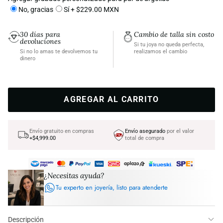
No, gracias
Sí + $229.00 MXN
30 días para
Cambio de talla sin costo
devoluciones
Si tu joya no queda perfecta,
Si no lo amas te devolvemos tu
realizamos el cambio
dinero
AGREGAR AL CARRITO
Envío gratuito en compras
Envío asegurado
por el valor
+$4,999.00
total de compra
¿Necesitas ayuda?
Tu experto en joyería, listo para atenderte
Descripción