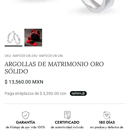
SKU:
AMFDCR-OB-245/ AMFDCR-OB-246
ARGOLLAS DE MATRIMONIO ORO
SÓLIDO
$ 13,560.00 MXN
Paga en
4
plazos de $ 3,390.00 con
GARANTÍA
CERTIFICADO
180 DÍAS
de Kilataje de por vida 100%
de autenticidad incluido
en piedras y defectos de