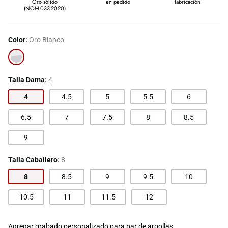
Oro sólido
en pedido
fabricación
(NOM-033-2020)
Color
Oro Blanco
Oro
Blanco
Talla Dama
4
4
4.5
5
5.5
6
6.5
7
7.5
8
8.5
9
Talla Caballero
8
8
8.5
9
9.5
10
10.5
11
11.5
12
Agregar grabado personalizado para par de argollas