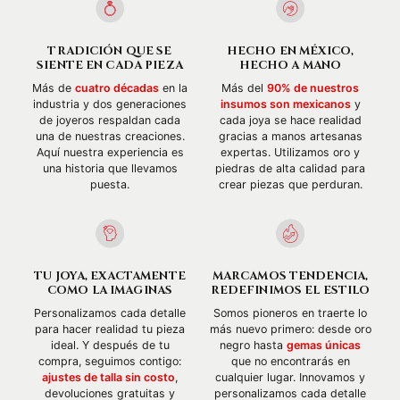
TRADICIÓN QUE SE
HECHO EN MÉXICO,
SIENTE EN CADA PIEZA
HECHO A MANO
Más de
cuatro décadas
en la
Más del
90% de nuestros
industria y dos generaciones
insumos son mexicanos
y
de joyeros respaldan cada
cada joya se hace realidad
una de nuestras creaciones.
gracias a manos artesanas
Aquí nuestra experiencia es
expertas. Utilizamos oro y
una historia que llevamos
piedras de alta calidad para
puesta.
crear piezas que perduran.
TU JOYA, EXACTAMENTE
MARCAMOS TENDENCIA,
COMO LA IMAGINAS
REDEFINIMOS EL ESTILO
Personalizamos cada detalle
Somos pioneros en traerte lo
para hacer realidad tu pieza
más nuevo primero: desde oro
ideal. Y después de tu
negro hasta
gemas únicas
compra, seguimos contigo:
que no encontrarás en
ajustes de talla sin costo
,
cualquier lugar. Innovamos y
devoluciones gratuitas y
personalizamos cada detalle