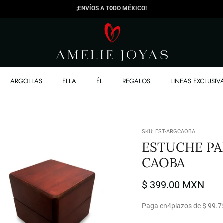
¡ENVÍOS A TODO MÉXICO!
ARGOLLAS
ELLA
ÉL
REGALOS
LINEAS EXCLUSIV
SKU:
EST-ARGCAOBA
ESTUCHE PA
CAOBA
$ 399.00 MXN
Paga en
4
plazos de $ 99.7