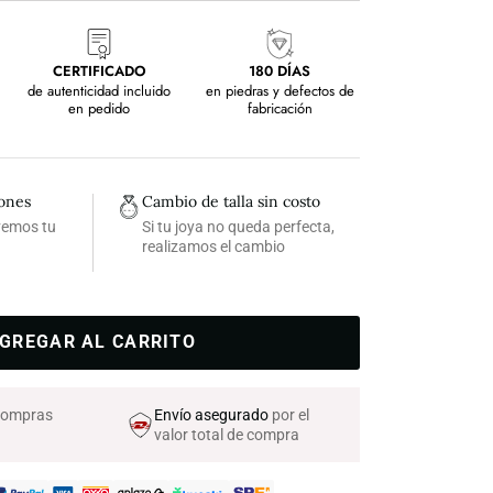
CERTIFICADO
180 DÍAS
de autenticidad incluido
en piedras y defectos de
en pedido
fabricación
iones
Cambio de talla sin costo
lvemos tu
Si tu joya no queda perfecta,
realizamos el cambio
GREGAR AL CARRITO
 compras
Envío asegurado
por el
valor total de compra