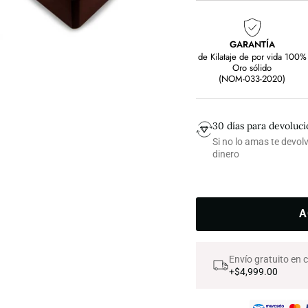
GARANTÍA
de Kilataje de por vida 100%
Oro sólido
(NOM-033-2020)
30 días para devoluc
Si no lo amas te devo
dinero
A
Envío gratuito en
+$4,999.00