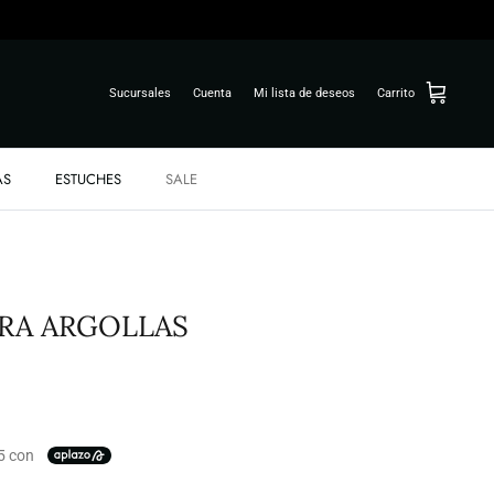
Sucursales
Cuenta
Mi lista de deseos
Carrito
AS
ESTUCHES
SALE
RA ARGOLLAS
5 con