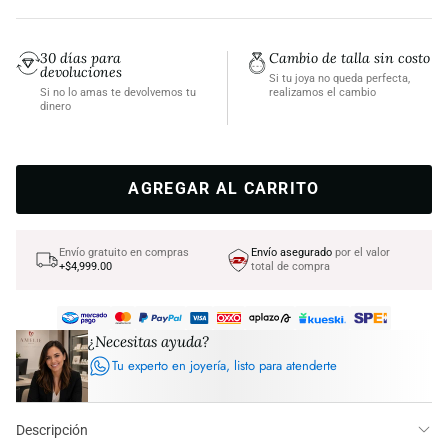
30 días para
Cambio de talla sin costo
devoluciones
Si tu joya no queda perfecta,
Si no lo amas te devolvemos tu
realizamos el cambio
dinero
AGREGAR AL CARRITO
Envío gratuito en compras
Envío asegurado
por el valor
+$4,999.00
total de compra
¿Necesitas ayuda?
Tu experto en joyería, listo para atenderte
Descripción