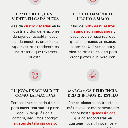
TRADICIÓN QUE SE
HECHO EN MÉXICO,
SIENTE EN CADA PIEZA
HECHO A MANO
Más de
cuatro décadas
en la
Más del
90% de nuestros
industria y dos generaciones
insumos son mexicanos
y
de joyeros respaldan cada
cada joya se hace realidad
una de nuestras creaciones.
gracias a manos artesanas
Aquí nuestra experiencia es
expertas. Utilizamos oro y
una historia que llevamos
piedras de alta calidad para
puesta.
crear piezas que perduran.
TU JOYA, EXACTAMENTE
MARCAMOS TENDENCIA,
COMO LA IMAGINAS
REDEFINIMOS EL ESTILO
Personalizamos cada detalle
Somos pioneros en traerte lo
para hacer realidad tu pieza
más nuevo primero: desde oro
ideal. Y después de tu
negro hasta
gemas únicas
compra, seguimos contigo:
que no encontrarás en
ajustes de talla sin costo
,
cualquier lugar. Innovamos y