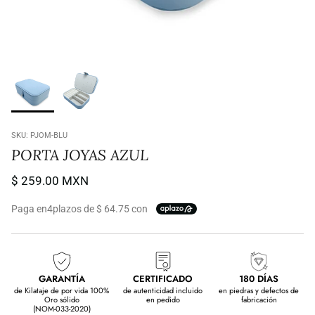
SKU:
PJOM-BLU
PORTA JOYAS AZUL
$ 259.00 MXN
Paga en
4
plazos de $ 64.75 con
GARANTÍA
CERTIFICADO
180 DÍAS
de Kilataje de por vida 100%
de autenticidad incluido
en piedras y defectos de
Oro sólido
en pedido
fabricación
(NOM-033-2020)