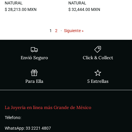
NATURAL
NATURAL
$ 28,213.00 MXN
$ 32,444.00 MXN
1
2
·
Siguiente »
Envió Seguro
Click & Collect
Para Ella
5 Estrellas
La Joyería en línea más Grande de México
Télefono:
WhatsApp: 33 2221 4807