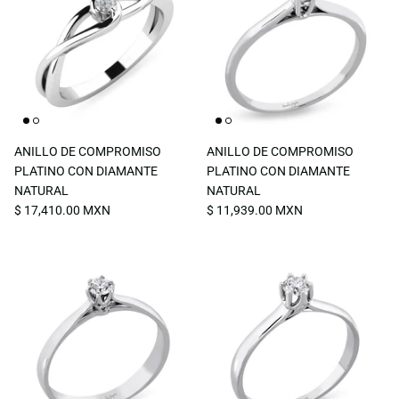
ANILLO DE COMPROMISO
ANILLO DE COMPROMISO
PLATINO CON DIAMANTE
PLATINO CON DIAMANTE
NATURAL
NATURAL
$ 17,410.00 MXN
$ 11,939.00 MXN