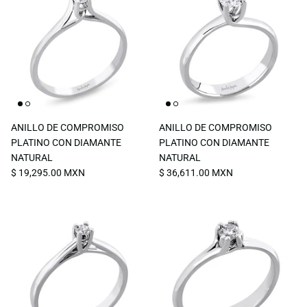
ANILLO DE COMPROMISO
ANILLO DE COMPROMISO
PLATINO CON DIAMANTE
PLATINO CON DIAMANTE
NATURAL
NATURAL
$ 19,295.00 MXN
$ 36,611.00 MXN