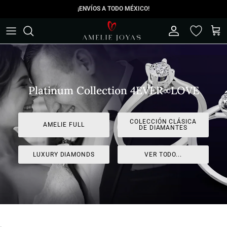
Ir
¡ENVÍOS A TODO MÉXICO!
al
contenido
POR ESTILO
POR ESTILO
POR ESTILO
POR ESTILO
PARA ELLA
ANILLOS DE COMPROMISO
Rebajas para mujeres
DIAMANTE
POR METAL
POR OCASION
PERSONALIZADO
PARA ÉL
ARGOLLAS
Rebajas para hombre
GEMAS
COLECCIONES
PERSONALIZADO
OCASIONES
Unisex
Platinum Collection 4EVER∞LOVE
POR METAL
POR ESTILO
COLECCIÓN CLÁSICA
AMELIE FULL
DE DIAMANTES
POR CORTE
LUXURY DIAMONDS
VER TODO...
COLECCIONES
.