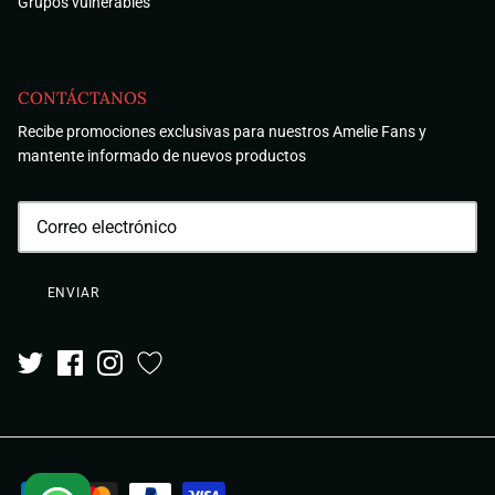
Grupos vulnerables
CONTÁCTANOS
Recibe promociones exclusivas para nuestros Amelie Fans y
mantente informado de nuevos productos
ENVIAR