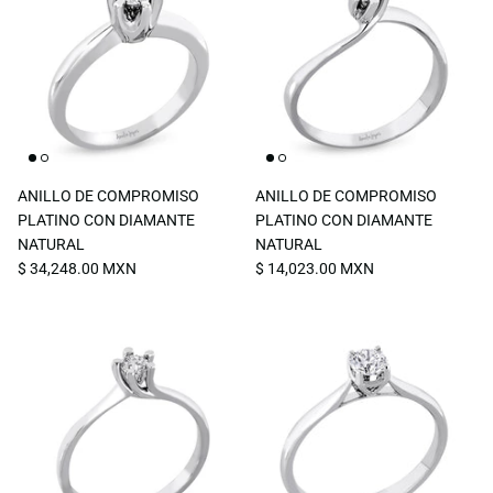
ANILLO DE COMPROMISO
ANILLO DE COMPROMISO
PLATINO CON DIAMANTE
PLATINO CON DIAMANTE
NATURAL
NATURAL
$ 34,248.00 MXN
$ 14,023.00 MXN