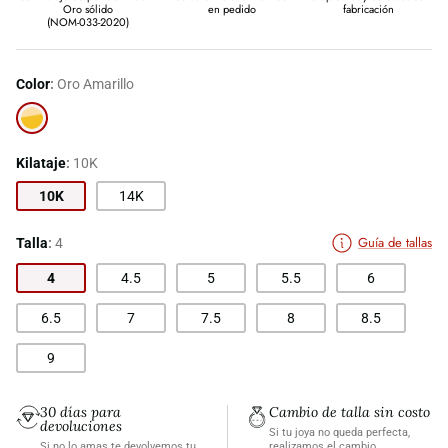
Oro sólido
en pedido
fabricación
(NOM-033-2020)
Color
Oro Amarillo
Oro
Amarillo
Kilataje
10K
10K
14K
Guía de tallas
Talla
4
4
4.5
5
5.5
6
6.5
7
7.5
8
8.5
9
30 días para
Cambio de talla sin costo
devoluciones
Si tu joya no queda perfecta,
Si no lo amas te devolvemos tu
realizamos el cambio