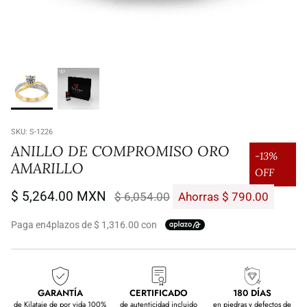
SKU:
S-1226
ANILLO DE COMPROMISO ORO
-13%
AMARILLO
OFF
$ 5,264.00 MXN
$ 6,054.00
Ahorras $ 790.00
Paga en
4
plazos de $ 1,316.00 con
GARANTÍA
CERTIFICADO
180 DÍAS
de Kilataje de por vida 100%
de autenticidad incluido
en piedras y defectos de