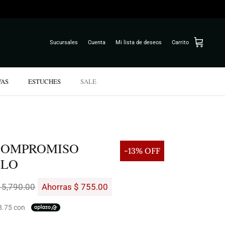
Sucursales
Cuenta
Mi lista de deseos
Carrito
VAS
ESTUCHES
SALE
COMPROMISO
-13% OFF
LLO
 5,790.00
Ahorras $ 755.00
8.75 con