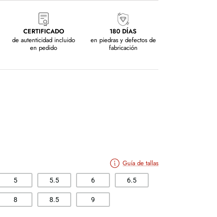
CERTIFICADO
180 DÍAS
de autenticidad incluido
en piedras y defectos de
en pedido
fabricación
Guía de tallas
5
5.5
6
6.5
8
8.5
9