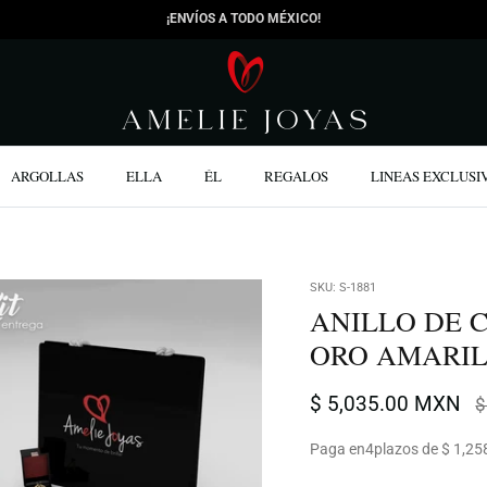
¡ENVÍOS A TODO MÉXICO!
ARGOLLAS
ELLA
ÉL
REGALOS
LINEAS EXCLUSI
SKU:
S-1881
ANILLO DE 
ORO AMARI
$ 5,035.00 MXN
$
Paga en
4
plazos de $ 1,25