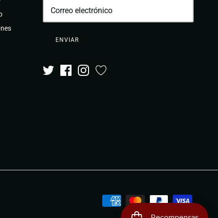
o
o
ones
ENVIAR