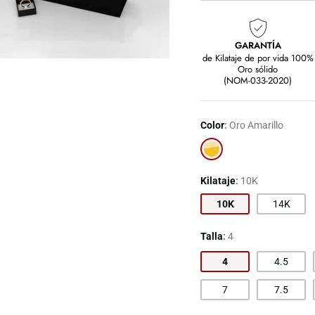
GARANTÍA
de Kilataje de por vida 100%
Oro sólido
(NOM-033-2020)
Color
Oro Amarillo
Oro
Amarillo
Kilataje
10K
10K
14K
Talla
4
4
4.5
7
7.5