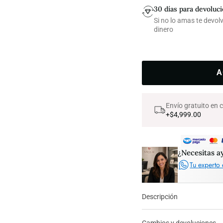
30 días para devoluc
Si no lo amas te devo
dinero
A
Envío gratuito en
+$4,999.00
¿Necesitas a
Tu experto 
Descripción
Cambios y devoluciones