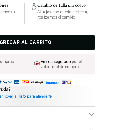
iones
Cambio de talla sin costo
lvemos tu
Si tu joya no queda perfecta,
realizamos el cambio
GREGAR AL CARRITO
 compras
Envío asegurado
por el
valor total de compra
yuda?
en joyería, listo para atenderte