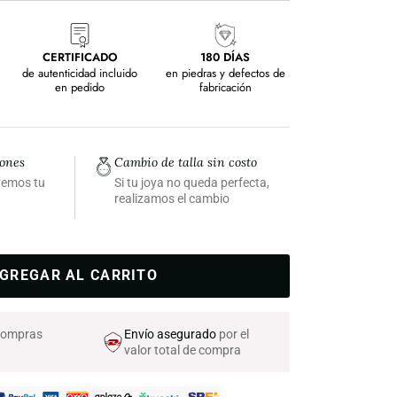
CERTIFICADO
180 DÍAS
de autenticidad incluido
en piedras y defectos de
en pedido
fabricación
iones
Cambio de talla sin costo
lvemos tu
Si tu joya no queda perfecta,
realizamos el cambio
GREGAR AL CARRITO
 compras
Envío asegurado
por el
valor total de compra