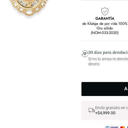
GARANTÍA
de Kilataje de por vida 100%
Oro sólido
(NOM-033-2020)
30 días para devoluc
Si no lo amas te devo
dinero
A
Envío gratuito en
+$4,999.00