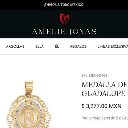
¡ENVÍOS A TODO MÉXICO!
ARGOLLAS
ELLA
ÉL
REGALOS
LINEAS EXCLUSIV
SKU:
MED-GEN-21
MEDALLA DE
GUADALUPE 
$ 3,277.00 MXN
Paga en
4
plazos de $ 819