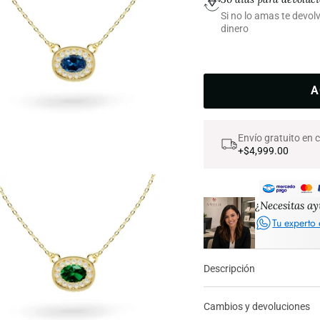
Si no lo amas te devo
dinero
A
Envío gratuito en
+$4,999.00
¿Necesitas a
Tu experto 
Descripción
Cambios y devoluciones