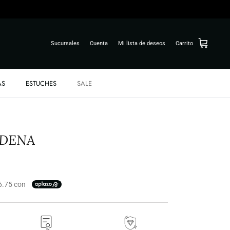
Sucursales
Cuenta
Mi lista de deseos
Carrito
AS
ESTUCHES
SALE
ADENA
6.75 con