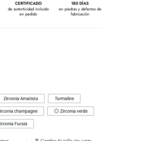
CERTIFICADO
180 DÍAS
de autenticidad incluido
en piedras y defectos de
en pedido
fabricación
Zirconia Amatista
Turmaline
irconia champagne
Zirconia verde
irconia Fucsia
iones
Cambio de talla sin costo