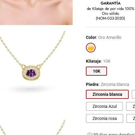
GARANTÍA
de Kilataje de por vida 100%
Oro sólido
(NOM-033-2020)
Color
Oro Amarillo
Oro
Amarillo
Kilataje
10K
10K
Piedra
Zirconia blanca
Zirconia blanca
Zirconia Azul
Z
Zirconia rosa
Z
30 días para devoluc