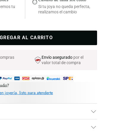
lvemos tu
Si tu joya no queda perfecta,
realizamos el cambio
GREGAR AL CARRITO
 compras
Envío asegurado
por el
valor total de compra
yuda?
en joyería, listo para atenderte