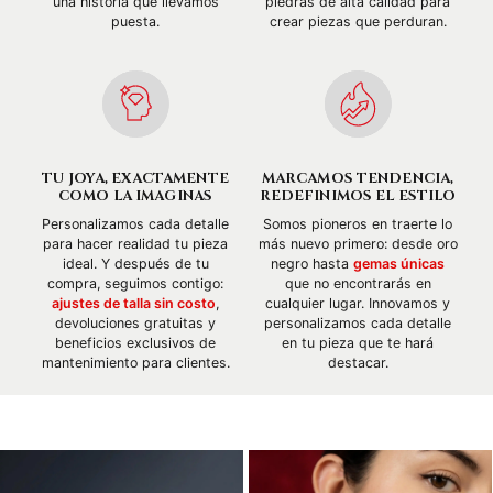
una historia que llevamos
piedras de alta calidad para
puesta.
crear piezas que perduran.
TU JOYA, EXACTAMENTE
MARCAMOS TENDENCIA,
COMO LA IMAGINAS
REDEFINIMOS EL ESTILO
Personalizamos cada detalle
Somos pioneros en traerte lo
para hacer realidad tu pieza
más nuevo primero: desde oro
ideal. Y después de tu
negro hasta
gemas únicas
compra, seguimos contigo:
que no encontrarás en
ajustes de talla sin costo
,
cualquier lugar. Innovamos y
devoluciones gratuitas y
personalizamos cada detalle
beneficios exclusivos de
en tu pieza que te hará
mantenimiento para clientes.
destacar.