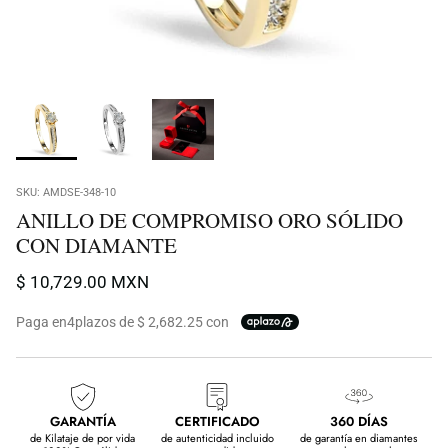
SKU:
AMDSE-348-10
ANILLO DE COMPROMISO ORO SÓLIDO
CON DIAMANTE
$ 10,729.00 MXN
Paga en
4
plazos de $ 2,682.25 con
GARANTÍA
CERTIFICADO
360 DÍAS
de Kilataje de por vida
de autenticidad incluido
de garantía en diamantes