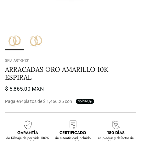
SKU:
ART-G-131
ARRACADAS ORO AMARILLO 10K
ESPIRAL
$ 5,865.00 MXN
Paga en
4
plazos de $ 1,466.25 con
GARANTÍA
CERTIFICADO
180 DÍAS
de Kilataje de por vida 100%
de autenticidad incluido
en piedras y defectos de