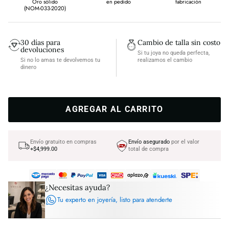
Oro sólido
en pedido
fabricación
(NOM-033-2020)
30 días para
Cambio de talla sin costo
devoluciones
Si tu joya no queda perfecta,
Si no lo amas te devolvemos tu
realizamos el cambio
dinero
AGREGAR AL CARRITO
Envío gratuito en compras
Envío asegurado
por el valor
+$4,999.00
total de compra
¿Necesitas ayuda?
Tu experto en joyería, listo para atenderte