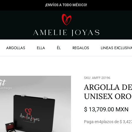
¡ENVÍOS A TODO MÉXICO!
ARGOLLAS
ELLA
ÉL
REGALOS
LINEAS EXCLUSIV
SKU:
AMFF-20196
ARGOLLA D
UNISEX ORO
$ 13,709.00 MXN
Paga en
4
plazos de $ 3,42