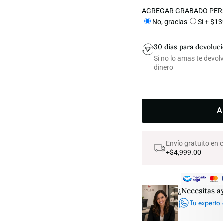
AGREGAR GRABADO PER
No, gracias
Sí + $1
30 días para devoluc
Si no lo amas te devo
dinero
A
Envío gratuito en
+$4,999.00
¿Necesitas a
Tu experto 