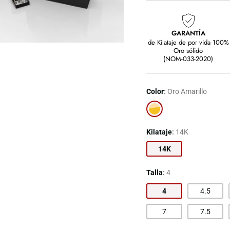
GARANTÍA
de Kilataje de por vida 100%
Oro sólido
(NOM-033-2020)
Color
Oro Amarillo
Oro
Amarillo
Kilataje
14K
14K
Talla
4
4
4.5
7
7.5