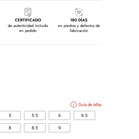
CERTIFICADO
180 DÍAS
de autenticidad incluido
en piedras y defectos de
en pedido
fabricación
Guía de tallas
5
5.5
6
6.5
8
8.5
9