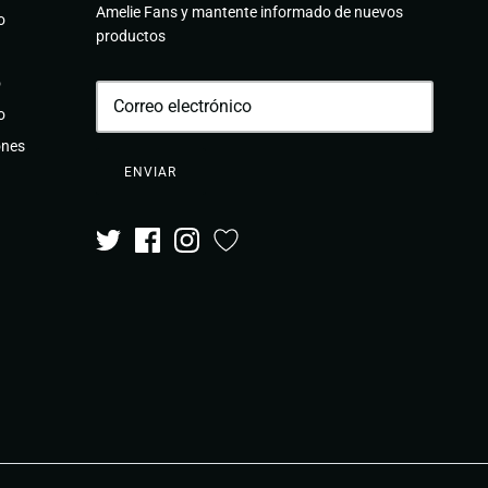
Amelie Fans y mantente informado de nuevos
o
productos
o
o
ones
ENVIAR