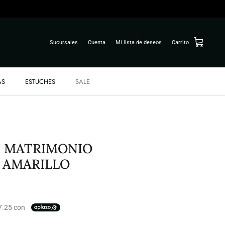
Sucursales
Cuenta
Mi lista de deseos
Carrito
AS
ESTUCHES
SALE
E MATRIMONIO
 AMARILLO
7.25 con