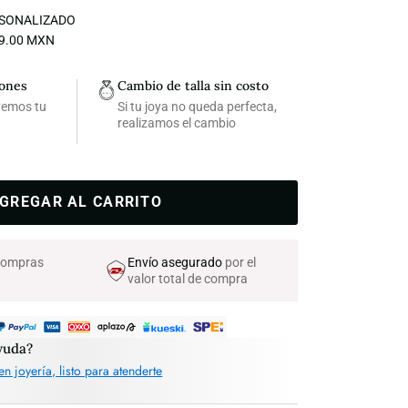
SONALIZADO
39.00 MXN
iones
Cambio de talla sin costo
lvemos tu
Si tu joya no queda perfecta,
realizamos el cambio
GREGAR AL CARRITO
 compras
Envío asegurado
por el
valor total de compra
yuda?
en joyería, listo para atenderte