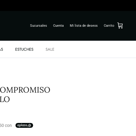
Sucursales
Cuenta
Mi lista de deseos
Carrito
AS
ESTUCHES
SALE
 COMPROMISO
LLO
.50 con