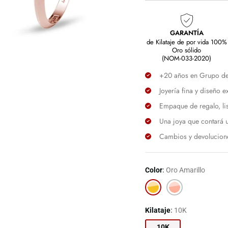
GARANTÍA
de Kilataje de por vida 100%
Oro sólido
(NOM-033-2020)
+20 años en Grupo de C
Joyería fina y diseño 
Empaque de regalo, li
Una joya que contará u
Cambios y devolucione
Color
Oro Amarillo
Oro
Oro
Amarillo
Rosa
Kilataje
10K
10K