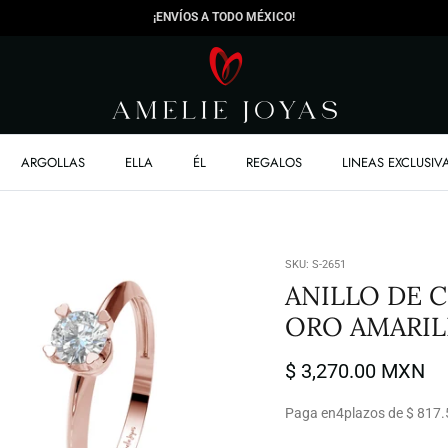
¡ENVÍOS A TODO MÉXICO!
ARGOLLAS
ELLA
ÉL
REGALOS
LINEAS EXCLUSIV
SKU:
S-2651
ANILLO DE
ORO AMARI
$ 3,270.00 MXN
Paga en
4
plazos de $ 817