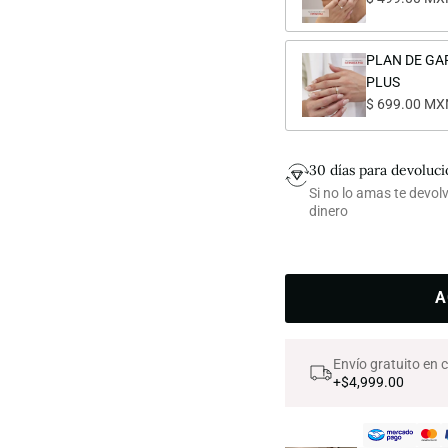
PLAN DE GA
PLUS
$ 699.00 MX
30 días para devoluc
Si no lo amas te devo
dinero
A
Envío gratuito en
+$4,999.00