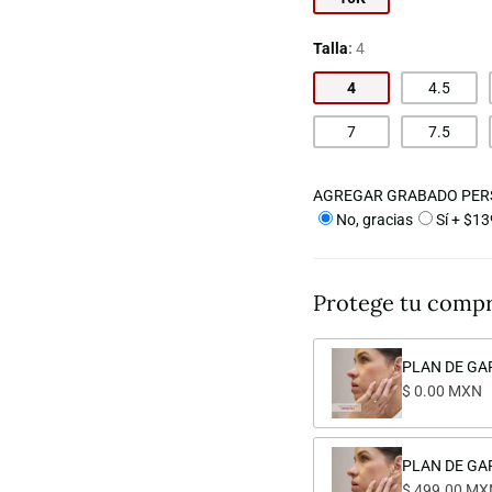
Talla
4
4
4.5
7
7.5
AGREGAR GRABADO PER
No, gracias
Sí + $1
Protege tu compr
PLAN DE GA
$ 0.00 MXN
PLAN DE GA
$ 499.00 MX