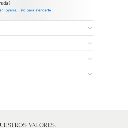
yuda?
en joyería, listo para atenderte
UESTROS VALORES,