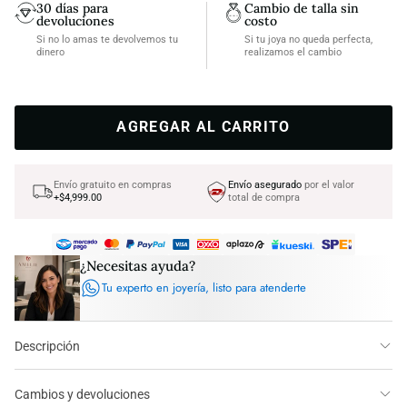
30 días para
Cambio de talla sin
devoluciones
costo
Si no lo amas te devolvemos tu
Si tu joya no queda perfecta,
dinero
realizamos el cambio
AGREGAR AL CARRITO
Envío gratuito en compras
Envío asegurado
por el valor
+$4,999.00
total de compra
¿Necesitas ayuda?
Tu experto en joyería, listo para atenderte
Descripción
Cambios y devoluciones