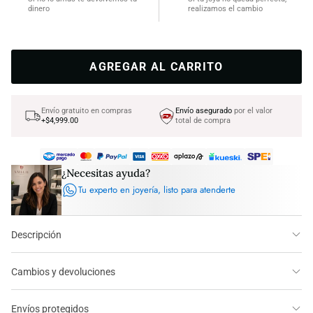
dinero
realizamos el cambio
AGREGAR AL CARRITO
Envío gratuito en compras
Envío asegurado
por el valor
+$4,999.00
total de compra
¿Necesitas ayuda?
Tu experto en joyería, listo para atenderte
Descripción
Cambios y devoluciones
Envíos protegidos