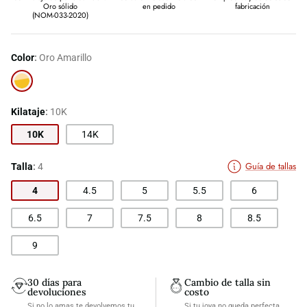
Oro sólido
en pedido
fabricación
(NOM-033-2020)
Color
Oro Amarillo
Oro
Amarillo
Kilataje
10K
10K
14K
Guía de tallas
Talla
4
4
4.5
5
5.5
6
6.5
7
7.5
8
8.5
9
30 días para
Cambio de talla sin
devoluciones
costo
Si no lo amas te devolvemos tu
Si tu joya no queda perfecta,