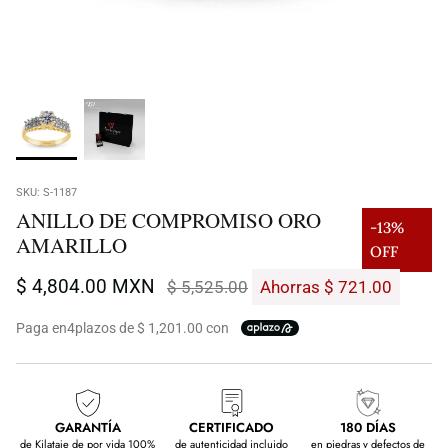
SKU:
S-1187
ANILLO DE COMPROMISO ORO
-13%
AMARILLO
OFF
$ 4,804.00 MXN
$ 5,525.00
Ahorras $ 721.00
Paga en
4
plazos de $ 1,201.00 con
GARANTÍA
CERTIFICADO
180 DÍAS
de Kilataje de por vida 100%
de autenticidad incluido
en piedras y defectos de