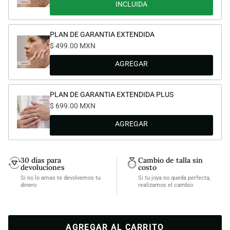
INCLUIDA
PLAN DE GARANTIA EXTENDIDA
$ 499.00 MXN
PLAN DE GARANTIA EXTENDIDA PLUS
$ 699.00 MXN
30 días para
Cambio de talla sin
devoluciones
costo
Si no lo amas te devolvemos tu
Si tu joya no queda perfecta,
dinero
realizamos el cambio
AGREGAR AL CARRITO