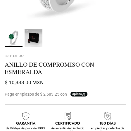
SKU:
AMJ-07
ANILLO DE COMPROMISO CON
ESMERALDA
$ 10,333.00 MXN
Paga en
4
plazos de $ 2,583.25 con
GARANTÍA
CERTIFICADO
180 DÍAS
de Kilataje de por vida 100%
de autenticidad incluido
en piedras y defectos de