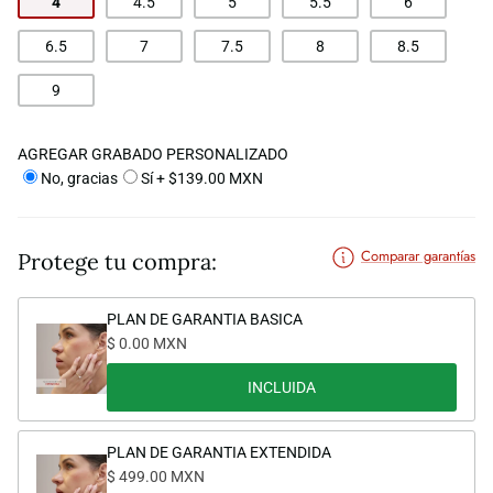
4
4.5
5
5.5
6
6.5
7
7.5
8
8.5
9
AGREGAR GRABADO PERSONALIZADO
No, gracias
Sí + $139.00 MXN
Comparar garantías
Protege tu compra:
PLAN DE GARANTIA BASICA
$ 0.00 MXN
INCLUIDA
PLAN DE GARANTIA EXTENDIDA
$ 499.00 MXN