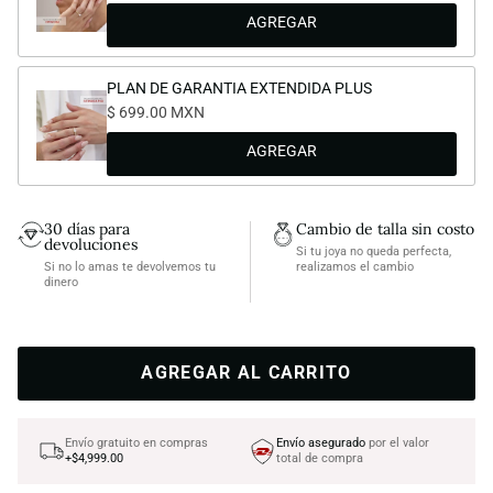
PLAN DE GARANTIA EXTENDIDA PLUS
$ 699.00 MXN
30 días para
Cambio de talla sin costo
devoluciones
Si tu joya no queda perfecta,
Si no lo amas te devolvemos tu
realizamos el cambio
dinero
AGREGAR AL CARRITO
Envío gratuito en compras
Envío asegurado
por el valor
+$4,999.00
total de compra